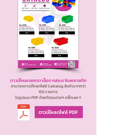
ดาวน์โหลดแคตตาล็อก กล่อง/ลังพลาสติก
สามารถดาวน์โหลดไฟล์ Cattalog สินค้ามากกว่า
150 รายการ
ในรูปแบบ PDF ด้วยตัวเองง่ายๆ คลิ๊กเลย !!
ดาวน์โหลดไฟล์ PDF