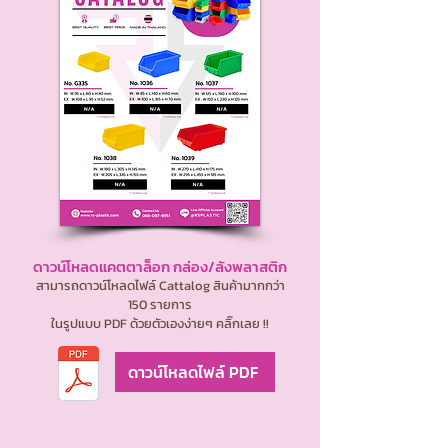
ดาวน์โหลดแคตตาล็อก กล่อง/ลังพลาสติก
สามารถดาวน์โหลดไฟล์ Cattalog สินค้ามากกว่า
150 รายการ
ในรูปแบบ PDF ด้วยตัวเองง่ายๆ คลิ๊กเลย !!
ดาวน์โหลดไฟล์ PDF