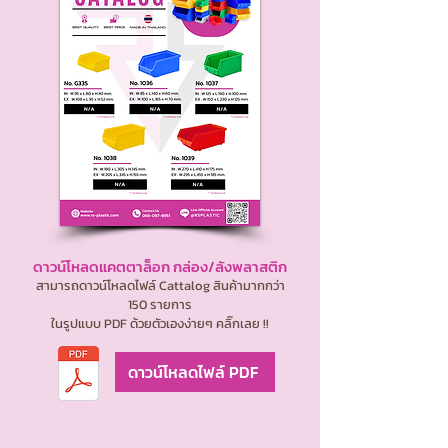
ดาวน์โหลดแคตตาล็อก กล่อง/ลังพลาสติก
สามารถดาวน์โหลดไฟล์ Cattalog สินค้ามากกว่า
150 รายการ
ในรูปแบบ PDF ด้วยตัวเองง่ายๆ คลิ๊กเลย !!
ดาวน์โหลดไฟล์ PDF