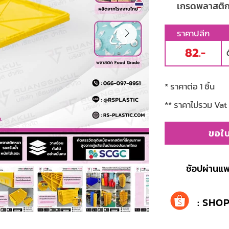
เกรดพลาสติก
ราคาปลีก
82.-
* ราคาต่อ 1 ชิ้น
** ราคาไม่รวม Vat
ขอใบ
ช้อปผ่านแพ
: SHO