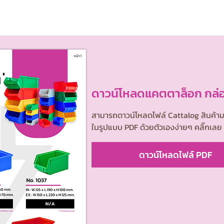
ดาวน์โหลดแคตตาล็อก กล่
สามารถดาวน์โหลดไฟล์ Cattalog สินค้าม
ในรูปแบบ PDF ด้วยตัวเองง่ายๆ คลิ๊กเลย !
ดาวน์โหลดไฟล์ PDF