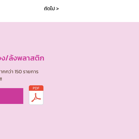
ถัดไป >
อง/ลังพลาสติก
ากกว่า 150 รายการ
!